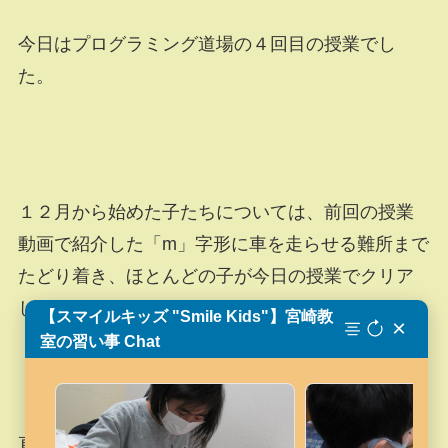
今日はプログラミング道場の４回目の授業でし
た。
１２月から始めた子たちについては、前回の授業
動画で紹介した「m」字形に車を走らせる難所まで
たどり着き、ほとんどの子が今日の授業でクリア
しました。
【スマイルキッズ "Smile Kids"】宮崎教
×
室の習い事 Chat
直線や曲線をうまく使い分けて、さらには前進と