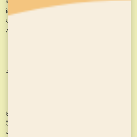
難しい課題に難儀して、途中疲れてしまっていた
彼も、できた時に、「やったぜ！！」と、うれし
い表情をチラリと見せてくれたこと、先生はちゃ
んと見ていますよ！(^O^)
みんなも、よく頑張りました！
次の授業では、今月から始めたR.H君は３つ目の課
題から。I君と、K君と、S.H君は７つ目の課題か
ら。そしてY.H君は見習い段階の課題を全てクリア