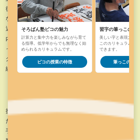
後進も組み合わせる必要がある、ここ一番の難所
なので、私も一人ひとりの子にアドバイスを繰り
返しながら、生徒本人の書いたプログラムの記述
そろばん塾ピコの魅力
習字の筆っこの魅
計算力と集中力を楽しみながら育て
美しい字と表現力を楽
内容と、ロボットの動きと、問題文の絵とを、じ
る指導。低学年からでも無理なく始
このカリキュラム。字
っくり見比べながら、しつこいぐらいに、「プロ
められるカリキュラムです。
できます。
グラムのこの部分はどんな動きをするかな？」を
ピコの授業の特徴
筆っこの授業
繰り返していました。
授業時間の終わりに、あともう一息のところまで
たどり着いていたS.H君は、残り少しを頑張って上
手に走らせ、達成感を味わってから帰りました。