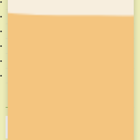
そろばん塾ピコ
プログラミング教室
教室からのお知らせ
教材
社会動向
習字の筆っこ
興味のある記事
MakeCode
Minecraft
pickup
そろばん塾ピコ
コンテスト応募
プログラミング
プログラミング教室
作品作り
歴史
筆っこ
習字
習字の筆っこ
習字の筆っこ
習字教室