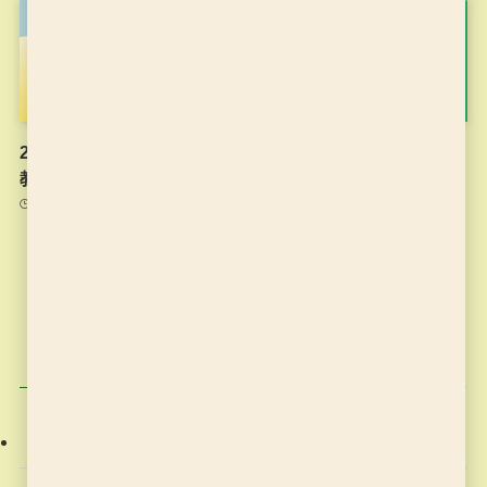
2021年度のプログラミング
Minecraftカップ2020全国
教室のチラシです
大会 最終審査会・表彰式
生配信動画
2021年6月9日
2021年2月20日
カテゴリー
お稽古の記録