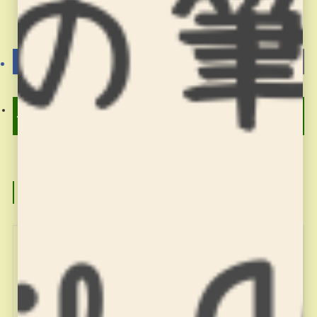
よかったらシェアしてね！
そろばん塾ピコのお稽古
プログラミング道場の授
1月25日
業 2月4日
この記事を書いた人