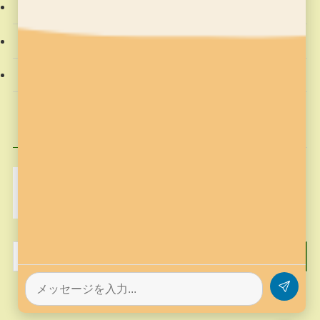
教材
社会動向
習字の筆っこ
興味のある記事
MakeCode
Minecraft
pickup
そろばん塾ピコ
コンテスト応募
プログラミング
プログラミング教室
作品作り
歴史
筆っこ
習字
習字の筆っこ
習字の筆っこ
習字教室