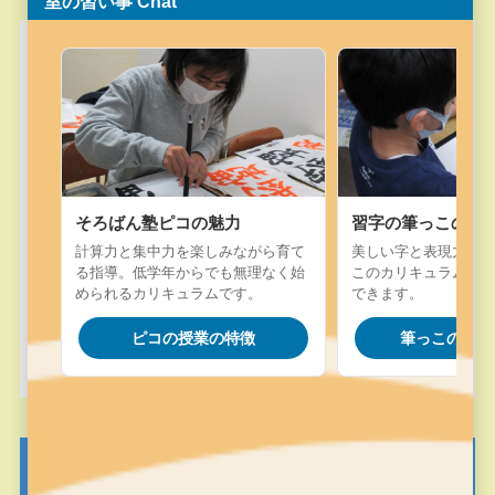
室の習い事 Chat
スマイルキッズの各クラスに在籍する生徒
さんの家庭学習支援のためにmiyajukuの家
スタディシステムのうち「ビット・キャン
パス」を無償で提供します。ビット・キャ
ンパスは難易度別にドリル演習を進めてい
そろばん塾ピコの魅力
習字の筆っこの魅
くICT教材です。IDとパスワード、使い方に
計算力と集中力を楽しみながら育て
美しい字と表現力を楽
る指導。低学年からでも無理なく始
このカリキュラム。字
ついてはLINE@でお問い合わせいただけれ
められるカリキュラムです。
できます。
ばすぐに発行させていただきます。ただ
ピコの授業の特徴
筆っこの授業
し、小4から小6までです。