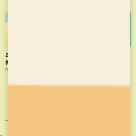
2021年6月9日
2021年度のプログラミング
Minecraftカップ2020全国
教室のチラシです
大会 最終審査会・表彰式
生配信動画
2021年6月9日
2021年2月20日
カテゴリー