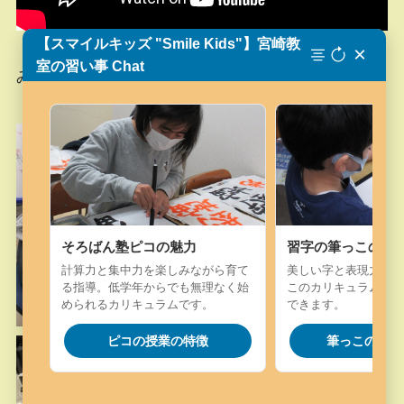
【スマイルキッズ "Smile Kids"】宮崎教
×
室の習い事 Chat
みんな、写真の通り真剣に作成しています。
そろばん塾ピコの魅力
習字の筆っこの魅
計算力と集中力を楽しみながら育て
美しい字と表現力を楽
る指導。低学年からでも無理なく始
このカリキュラム。字
められるカリキュラムです。
できます。
ピコの授業の特徴
筆っこの授業