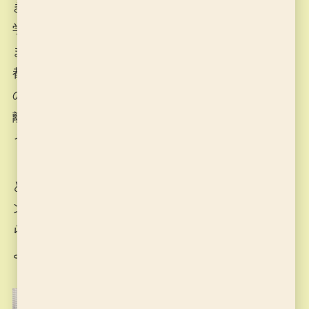
きは「ロボットサッカー大会への出場を目標」に
学んできましたが、今の彼なら出場できると思い
ます。ただ、ロボットサッカーの大会は主催側の
都合で近年では予選会が品川、決勝大会が石川県
の加賀市で開かれることが多くなってしまい、距
離があるため、彼には別の大会で頑張ってもらお
うと思います。
とにかく、超人合格おめでとう！！！プログラミ
ング道場の教材会社の全教研の人にも児玉先生か
ら教えてあげたら、すごい！と褒めていました
よ。