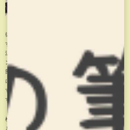
彼は２月からは、SubProgramというものを学びま
す。これは、彼が作るように高度なプログラムを
沢山の行数満載した時のためにあるもので「ライ
ンに沿って走る部分」「赤外線ボールを見つける
部分」「壁に当たらないようにする部分」のよう
に、全体のプログラムを部分分けして、見やすく
する（専門用語では可読性を良くするといいま
す。）ための学習を２月は進めていきましょう！
検定課題をクリアできたので、その時の彼の説明
と、プレゼンテーション内容の動画を載せておき