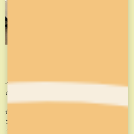
今回の授業では、特に、ボールを当てて跳ね返す
ためのバーに当たった時のボールの跳ね返り方
（難しい言い方をすると、ボールの入射角と反射
角に当たる部分）の考え方が難しかったため、先
生とみんなで一緒に、ホワイトボードに図を描い
て整理しながら作っていきました。