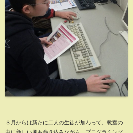
３月からは新たに二人の生徒が加わって、教室の
中に新しい風も巻き込みながら、プログラミング