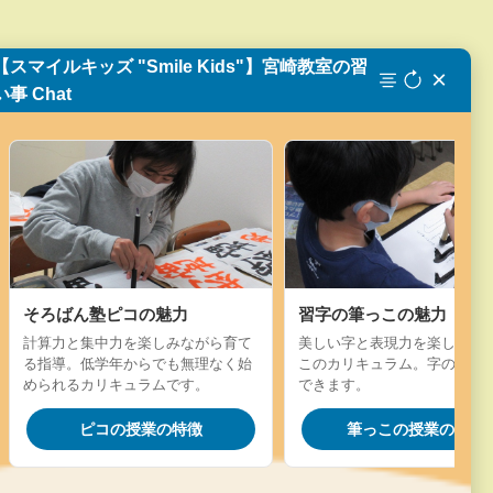
【スマイルキッズ "Smile Kids"】宮崎教室の習
×
い事 Chat
そろばん塾ピコの魅力
習字の筆っこの魅力
計算力と集中力を楽しみながら育て
美しい字と表現力を楽しく学
る指導。低学年からでも無理なく始
このカリキュラム。字の成長
められるカリキュラムです。
できます。
ピコの授業の特徴
筆っこの授業の特徴
ミ