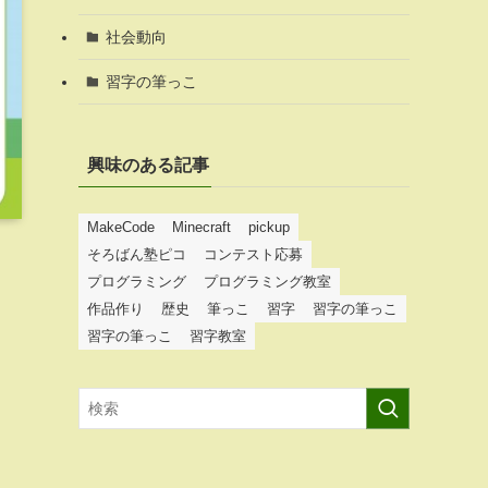
社会動向
習字の筆っこ
興味のある記事
MakeCode
Minecraft
pickup
そろばん塾ピコ
コンテスト応募
プログラミング
プログラミング教室
作品作り
歴史
筆っこ
習字
習字の筆っこ
習字の筆っこ
習字教室