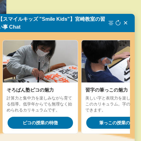
【スマイルキッズ "Smile Kids"】宮崎教室の習
×
い事 Chat
そろばん塾ピコの魅力
習字の筆っこの魅力
計算力と集中力を楽しみながら育て
美しい字と表現力を楽しく学
る指導。低学年からでも無理なく始
このカリキュラム。字の成長
められるカリキュラムです。
できます。
ピコの授業の特徴
筆っこの授業の特徴