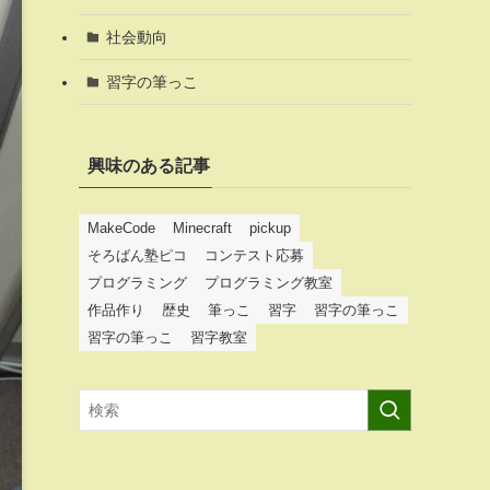
社会動向
習字の筆っこ
興味のある記事
MakeCode
Minecraft
pickup
そろばん塾ピコ
コンテスト応募
プログラミング
プログラミング教室
作品作り
歴史
筆っこ
習字
習字の筆っこ
習字の筆っこ
習字教室