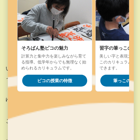
そろばん塾ピコの魅力
習字の筆っこの魅
計算力と集中力を楽しみながら育て
美しい字と表現力を楽
る指導。低学年からでも無理なく始
このカリキュラム。字
いつも通り、手本を真横に置いて形、大きさをし
められるカリキュラムです。
できます。
っかりと確認しながら書いていきます。
ピコの授業の特徴
筆っこの授業
ゆっくりと書けるようになってきました。
この調子で頑張りましょう(^^)/