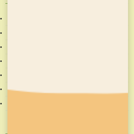
お稽古の記録
そろばん塾ピコ
プログラミング教室
教室からのお知らせ
教材
社会動向
習字の筆っこ
興味のある記事