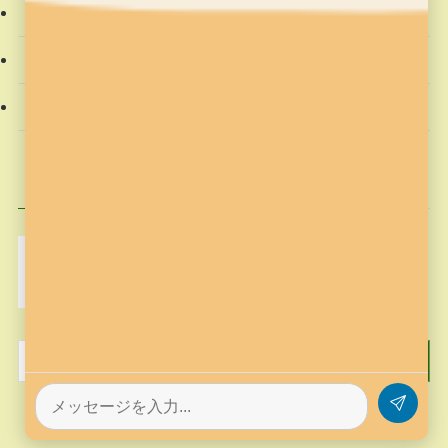
教材
社会動向
習字の筆っこ
興味のある記事
MakeCode
Minecraft
pickup
そろばん塾ピコ
コンテスト応募
プログラミング
プログラミング教室
作品作り
歴史
筆っこ
習字
習字の筆っこ
習字の筆っこ
習字教室