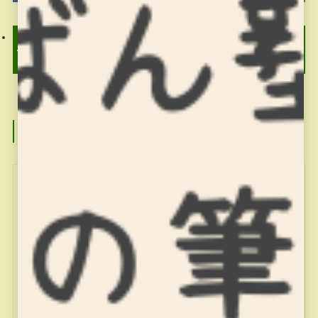
Minecraftカップ2020全国
大会 最終審査会・表彰式
習字の筆っこ3/3のお稽古
生配信動画
この記事を書いた人
miyajuku