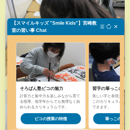
【スマイルキッズ "Smile Kids"】宮崎教
×
室の習い事 Chat
そろばん塾ピコの魅力
習字の筆っこの魅
計算力と集中力を楽しみながら育て
美しい字と表現力を楽
る指導。低学年からでも無理なく始
このカリキュラム。字
められるカリキュラムです。
できます。
ピコの授業の特徴
筆っこの授業