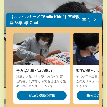
【スマイルキッズ "Smile Kids"】宮崎教
×
室の習い事 Chat
そろばん塾ピコの魅力
習字の筆っこの魅
計算力と集中力を楽しみながら育て
美しい字と表現力を楽
る指導。低学年からでも無理なく始
このカリキュラム。字
められるカリキュラムです。
できます。
ピコの授業の特徴
筆っこの授業