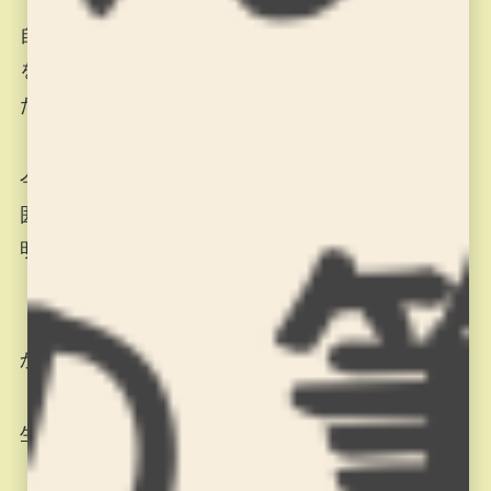
自分が書いた作品を他の人の物を比べ、どこを気
を付けて書いたか1人ずつ発表し、最後に私の作っ
た手本を見せて終わりです。
今回は「同じ楷書でも余白を変えると全然違う雰
囲気になるんだよ」と実際に手本を見せながら説
明しました。
「田」の下の部分ですが、縦と横、どちらが出る
か分かりますか？
生徒の間でも意見が割れました。答えを言ったら
「え～！そうなの？」という子も(^^)