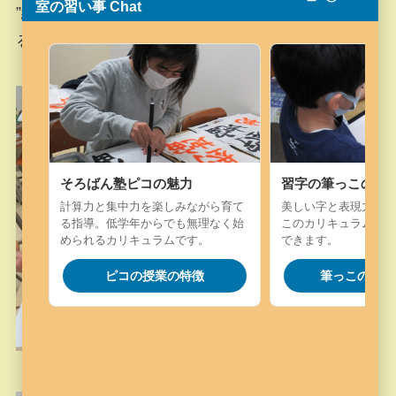
室の習い事 Chat
”継続は力なり”ですので、3月には更に上達してい
ることでしょう(^_-)-☆
そろばん塾ピコの魅力
習字の筆っこの魅
計算力と集中力を楽しみながら育て
美しい字と表現力を楽
る指導。低学年からでも無理なく始
このカリキュラム。字
められるカリキュラムです。
できます。
ピコの授業の特徴
筆っこの授業