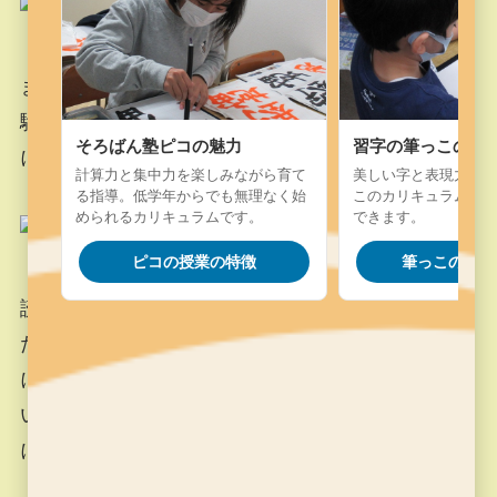
まだ暗算まで進めない生徒、つまりそろばんの経
験が短かったり、年齢が小さかったりで、頭の中
そろばん塾ピコの魅力
習字の筆っこの魅
にそろばんが描けない子は個別に練習です。
計算力と集中力を楽しみながら育て
美しい字と表現力を楽
る指導。低学年からでも無理なく始
このカリキュラム。字
められるカリキュラムです。
できます。
ピコの授業の特徴
筆っこの授業
読み上げ暗算にはかなり慣れてきたようです。た
だ、プリント集の「見取り暗算」なると、いまだ
に数字の組み合わせを使って計算している生徒が
います。頭の中にそろばんをイメージできるよう
にしていきましょう。