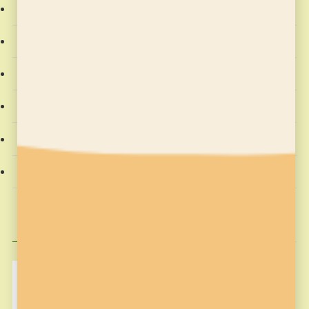
そろばん塾ピコ
プログラミング教室
教室からのお知らせ
教材
社会動向
習字の筆っこ
興味のある記事
MakeCode
Minecraft
pickup
そろばん塾ピコ
コンテスト応募
プログラミング
プログラミング教室
作品作り
歴史
筆っこ
習字
習字の筆っこ
習字の筆っこ
習字教室