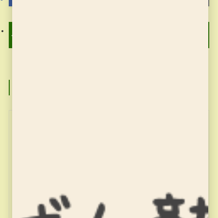
そろばん塾ピコ 4月9日の
習字の筆っこのお稽古 4
お稽古
月15日
この記事を書いた人
miyajuku