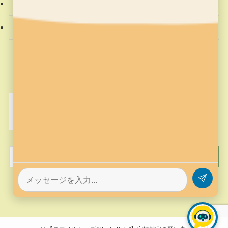
社会動向
習字の筆っこ
興味のある記事
MakeCode
Minecraft
pickup
そろばん塾ピコ
コンテスト応募
プログラミング
プログラミング教室
作品作り
歴史
筆っこ
習字
習字の筆っこ
習字の筆っこ
習字教室