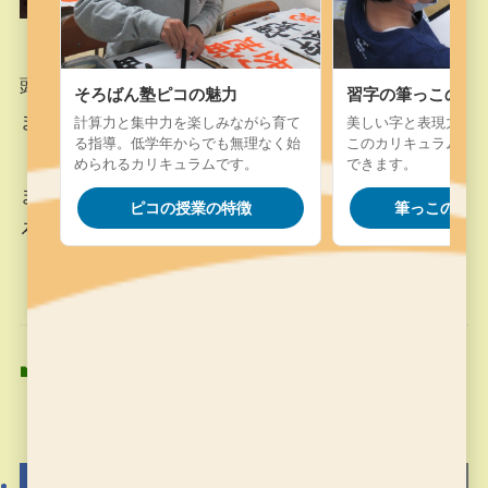
頭の中にちゃんと「そろばん」が浮かんでいてた
そろばん塾ピコの魅力
習字の筆っこの魅
まをはじけていますか?
計算力と集中力を楽しみながら育て
美しい字と表現力を楽
る指導。低学年からでも無理なく始
このカリキュラム。字
められるカリキュラムです。
できます。
まだそろばんがうかばない生徒は、実際に手でそ
ピコの授業の特徴
筆っこの授業
ろばんをはじきながら進めていきます。
そろばん塾ピコ
そろばん塾ピコ
よかったらシェアしてね！