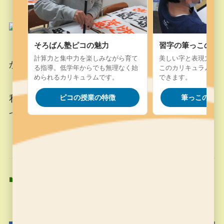
そろばん塾ピコの魅力
習字の筆っこの魅
計算力と集中力を楽しみながら育て
美しい字と表現力を楽
かめらの画角から全員は写っていません。
る指導。低学年からでも無理なく始
このカリキュラム。字
められるカリキュラムです。
できます。
私から見ていても、みんな、少しずつ、少しず
ピコの授業の特徴
筆っこの授業
つ、集中できる時間がのびています。
そろばん塾ピコ
そろばん塾ピコ
よかったらシェアしてね！