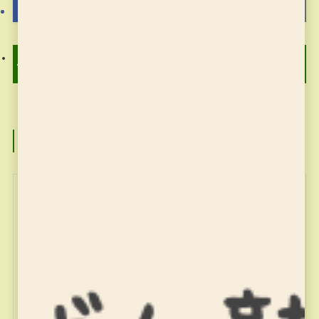
そろばん塾 ピコ 9月4日
習字の筆っこ10月の課題
のお稽古
この記事を書いた人
miyajuku