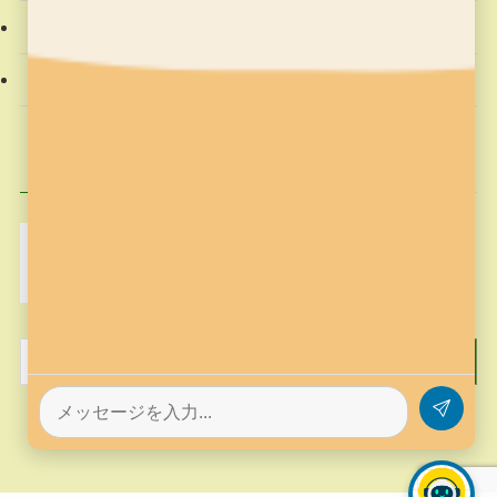
社会動向
習字の筆っこ
興味のある記事
MakeCode
Minecraft
pickup
そろばん塾ピコ
コンテスト応募
プログラミング
プログラミング教室
作品作り
歴史
筆っこ
習字
習字の筆っこ
習字の筆っこ
習字教室