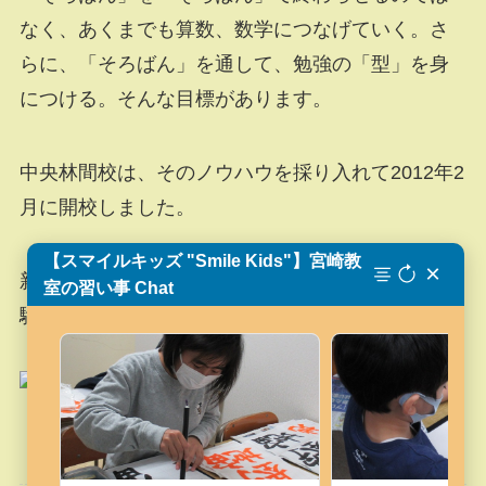
なく、あくまでも算数、数学につなげていく。さ
らに、「そろばん」を通して、勉強の「型」を身
につける。そんな目標があります。
中央林間校は、そのノウハウを採り入れて2012年2
月に開校しました。
【スマイルキッズ "Smile Kids"】宮崎教
×
新学期になり、3名ほどの募集をします。まずは体
室の習い事 Chat
験授業をお申し込みください。