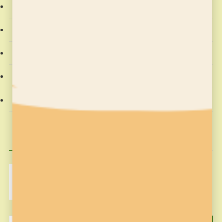
プログラミング教室
教室からのお知らせ
教材
社会動向
習字の筆っこ
興味のある記事
MakeCode
Minecraft
pickup
そろばん塾ピコ
コンテスト応募
プログラミング
プログラミング教室
作品作り
歴史
筆っこ
習字
習字の筆っこ
習字の筆っこ
習字教室