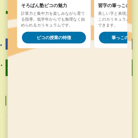
そろばん塾ピコの魅力
習字の筆っこの魅
そろばん塾ピコ
そろばん塾ピコ
計算力と集中力を楽しみながら育て
美しい字と表現力を楽
る指導。低学年からでも無理なく始
このカリキュラム。字
められるカリキュラムです。
できます。
よかったらシェアしてね！
ピコの授業の特徴
筆っこの授業
習字の筆っこのお稽古 4
そろばん塾ピコお稽古 4
月13日
月18日
この記事を書いた人