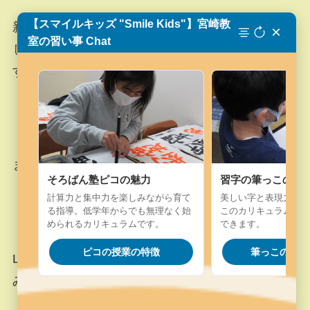
【スマイルキッズ "Smile Kids"】宮崎教
新学期になってたくさんのお友たちがお稽古をは
×
室の習い事 Chat
じめていますが、あと数人は受け入れが可能で
す。
まずは体験のお稽古からはじめてください。
そろばん塾ピコの魅力
習字の筆っこの魅
計算力と集中力を楽しみながら育て
美しい字と表現力を楽
る指導。低学年からでも無理なく始
このカリキュラム。字
められるカリキュラムです。
できます。
ピコの授業の特徴
筆っこの授業
LINE＠で @miyajuku と検索していただきお申し込
みください。