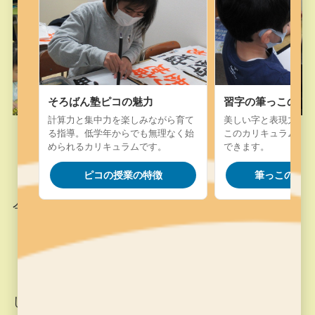
そろばん塾ピコの魅力
習字の筆っこの魅
計算力と集中力を楽しみながら育て
美しい字と表現力を楽
る指導。低学年からでも無理なく始
このカリキュラム。字
められるカリキュラムです。
できます。
ピコの授業の特徴
筆っこの授業
今月の終わりには検定試験を予定しています。
しっかりとお稽古をして、合格目指してがんばり