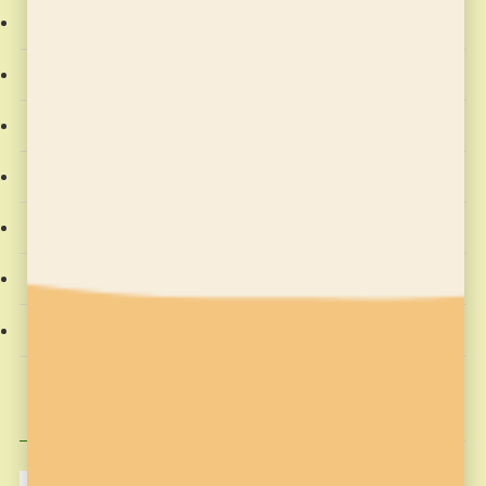
お稽古の記録
そろばん塾ピコ
プログラミング教室
教室からのお知らせ
教材
社会動向
習字の筆っこ
興味のある記事
MakeCode
Minecraft
pickup
そろばん塾ピコ
コンテスト応募