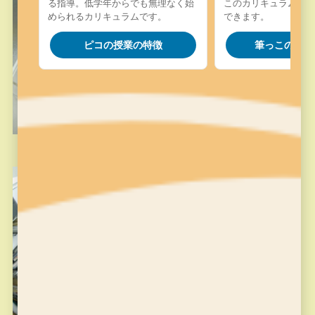
る指導。低学年からでも無理なく始
このカリキュラム。字
められるカリキュラムです。
できます。
ピコの授業の特徴
筆っこの授業