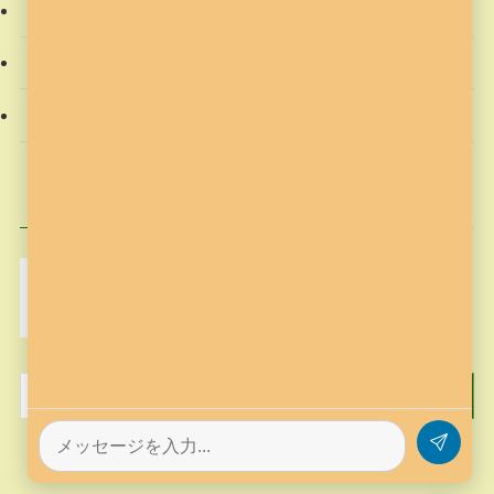
教材
社会動向
習字の筆っこ
興味のある記事
MakeCode
Minecraft
pickup
そろばん塾ピコ
コンテスト応募
プログラミング
プログラミング教室
作品作り
歴史
筆っこ
習字
習字の筆っこ
習字の筆っこ
習字教室