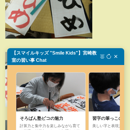
【スマイルキッズ "Smile Kids"】宮崎教
×
室の習い事 Chat
そろばん塾ピコの魅力
習字の筆っこの魅
計算力と集中力を楽しみながら育て
美しい字と表現力を楽