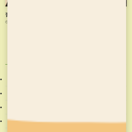
習字の筆っこ9/22のお稽古
習字の筆っこ9/15のお稽古
2021年9月22日
2021年9月15日
カテゴリー
お稽古の記録
そろばん塾ピコ
プログラミング教室
教室からのお知らせ