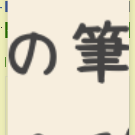
「日本×マレーシア」の動
そろばん塾ピコ 7月12日
画
のお稽古
この記事を書いた人
miyajuku