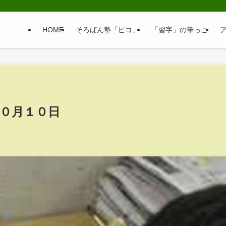
HOME
そろばん塾「ピコ」
「習字」の筆っこ
０月１０日