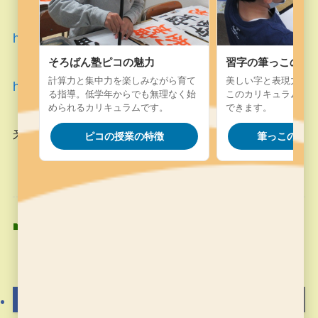
https://youtu.be/agvSoVjLrqk
そろばん塾ピコの魅力
習字の筆っこの魅
計算力と集中力を楽しみながら育て
美しい字と表現力を楽
https://youtu.be/N3gwlkXpFTA
る指導。低学年からでも無理なく始
このカリキュラム。字
められるカリキュラムです。
できます。
来週は硬筆です。
ピコの授業の特徴
筆っこの授業
習字の筆っこ
習字の筆っこ
よかったらシェアしてね！