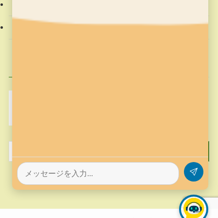
社会動向
習字の筆っこ
興味のある記事
MakeCode
Minecraft
pickup
そろばん塾ピコ
コンテスト応募
プログラミング
プログラミング教室
作品作り
歴史
筆っこ
習字
習字の筆っこ
習字の筆っこ
習字教室