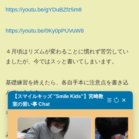
https://youtu.be/gYDuBZfz5m8
https://youtu.be/0Ky0pPUVuW8
４月頃はリズムが変わることに慣れず苦労してい
ましたが、今ではスッと書いてしまいます。
基礎練習を終えたら、各自手本に注意点を書き込
んでいきます。
【スマイルキッズ "Smile Kids"】宮崎教
×
室の習い事 Chat
手本が真っ黒になるのが目標です。
みんなよく書けていました(^-^)