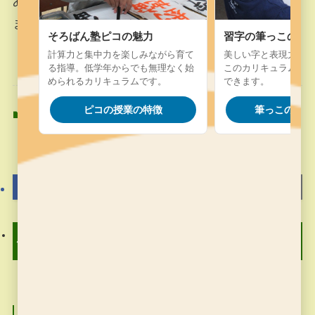
ある意味では、文字との真剣勝負がここからはじ
まります。
そろばん塾ピコの魅力
習字の筆っこの魅
計算力と集中力を楽しみながら育て
美しい字と表現力を楽
る指導。低学年からでも無理なく始
このカリキュラム。字
められるカリキュラムです。
できます。
ピコの授業の特徴
筆っこの授業
習字の筆っこ
習字の筆っこ
よかったらシェアしてね！
習字の筆っこのお稽古 10
そろばん塾 ピコ 11月5
月28日
日のお稽古