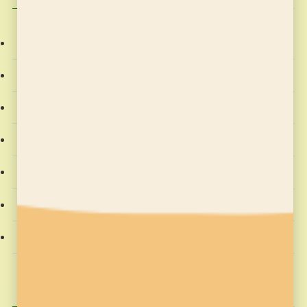
お稽古の記録
そろばん塾ピコ
プログラミング教室
教室からのお知らせ
教材
社会動向
習字の筆っこ
興味のある記事