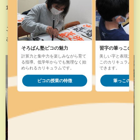
1人は準二段に、もう1人は1級まで進みました。
これからも文字としっかりと向き合っていって下
さい。
そろばん塾ピコの魅力
習字の筆っこの魅
計算力と集中力を楽しみながら育て
美しい字と表現力を楽
る指導。低学年からでも無理なく始
このカリキュラム。字
められるカリキュラムです。
できます。
ピコの授業の特徴
筆っこの授業